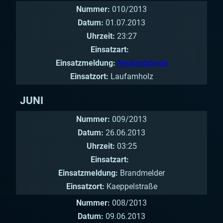
Nummer:
010/2013
Datum:
01.07.2013
Uhrzeit:
23:27
Einsatzart:
Einsatzmeldung:
Heckenbrände
Einsatzort:
Laufamholz
JUNI
Nummer:
009/2013
Datum:
26.06.2013
Uhrzeit:
03:25
Einsatzart:
Einsatzmeldung:
Brandmelder
Einsatzort:
Kaeppelstraße
Nummer:
008/2013
Datum:
09.06.2013