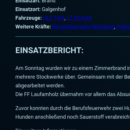
Einsatzart:
Brand
Einsatzort:
Galgenhof
Fahrzeuge:
HLF 10/6
,
LF 20 KatS
Weitere Kräfte:
Berufsfeuerwehr Nürnberg
,
Poliz
EINSATZBERICHT:
Am Sonntag wurden wir zu einem Zimmerbrand in di
mehrere Stockwerke über. Gemeinsam mit der Beru
abgearbeitet werden.
Die FF Laufamholz übernahm vor allem das Absu
Zuvor konnten durch die Berufsfeuerwehr zwei 
Hunden anschließend noch Sauerstoff verabreicht