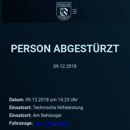
Zum
Inhalt
springen
PERSON ABGESTÜRZT
09.12.2018
Datum:
09.12.2018 um 14:23 Uhr
Einsatzart:
Technische Hilfeleistung
Einsatzort:
Am Behlanger
Fahrzeuge:
HLF 10/6
,
Kombi