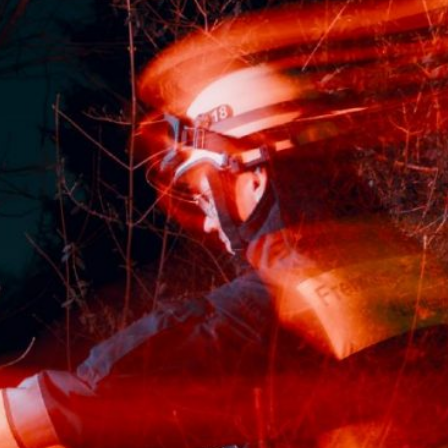
HES
FEST AM
rwehr hautnah erleben – unser
de des Dehner in Laufamholz
 bei strahlendem Sonnenschein.