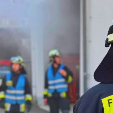
30.06.2026
ZUSAMMENA
STÄRKT DEN
EINSATZERF
Gemeinsame Einsatzübung mi
Weiterlesen