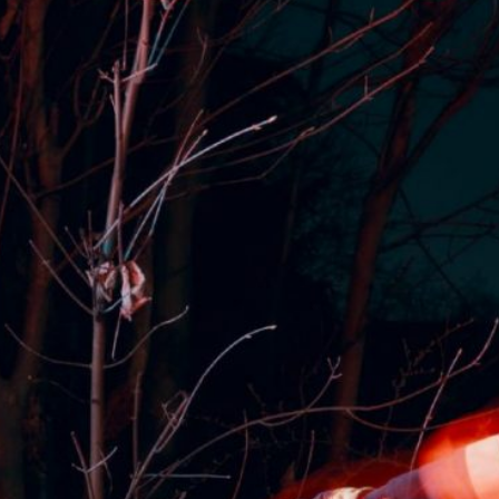
20.04.2026
ERFOLGREIC
FEUERWEHR
MUTTERTAG
Gemeinschaft, Spaß und Feue
Feuerwehrfest auf dem Gelän
begeisterte zahlreiche Gäste