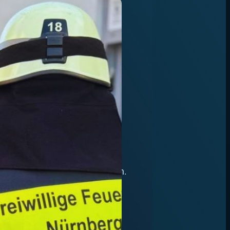
RBEIT
OLG
t angehenden Gruppenführern.