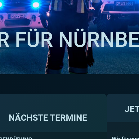
R FÜR NÜRNB
JE
NÄCHSTE TERMINE
Wir für euc